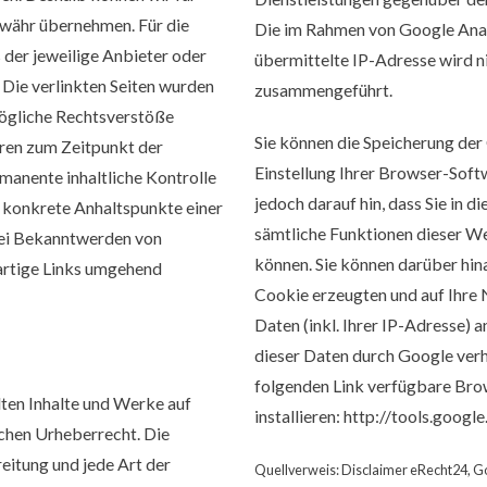
ewähr übernehmen. Für die
Die im Rahmen von Google Ana
ts der jeweilige Anbieter oder
übermittelte IP-Adresse wird n
 Die verlinkten Seiten wurden
zusammengeführt.
mögliche Rechtsverstöße
Sie können die Speicherung der
aren zum Zeitpunkt der
Einstellung Ihrer Browser-Softw
rmanente inhaltliche Kontrolle
jedoch darauf hin, dass Sie in d
e konkrete Anhaltspunkte einer
sämtliche Funktionen dieser W
Bei Bekanntwerden von
können. Sie können darüber hin
artige Links umgehend
Cookie erzeugten und auf Ihre
Daten (inkl. Ihrer IP-Adresse) 
dieser Daten durch Google verh
folgenden Link verfügbare Bro
lten Inhalte und Werke auf
installieren:
http://tools.googl
schen Urheberrecht. Die
eitung und jede Art der
Quellverweis:
Disclaimer eRecht24
,
Go