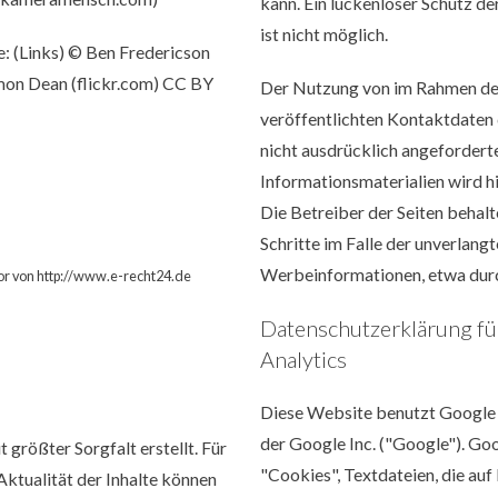
kann. Ein lückenloser Schutz de
ist nicht möglich.
e: (Links) ©
Ben Fredericson
mon Dean (flickr.com)
CC BY
Der Nutzung von im Rahmen de
veröffentlichten Kontaktdaten
nicht ausdrücklich angeforder
Informationsmaterialien wird h
Die Betreiber der Seiten behalt
Schritte im Falle der unverlan
Werbeinformationen, etwa durc
or von
http://www.e-recht24.de
Datenschutzerklärung fü
Analytics
Diese Website benutzt Google 
der Google Inc. ("Google"). Go
 größter Sorgfalt erstellt. Für
"Cookies", Textdateien, die au
 Aktualität der Inhalte können