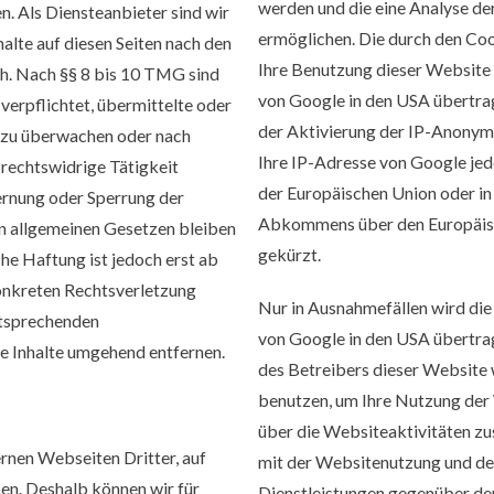
werden und die eine Analyse de
. Als Diensteanbieter sind wir
ermöglichen. Die durch den Co
lte auf diesen Seiten nach den
Ihre Benutzung dieser Website 
h. Nach §§ 8 bis 10 TMG sind
von Google in den USA übertrag
 verpflichtet, übermittelte oder
der Aktivierung der IP-Anonymi
 zu überwachen oder nach
Ihre IP-Adresse von Google jed
 rechtswidrige Tätigkeit
der Europäischen Union oder in
ernung oder Sperrung der
Abkommens über den Europäis
n allgemeinen Gesetzen bleiben
gekürzt.
he Haftung ist jedoch erst ab
onkreten Rechtsverletzung
Nur in Ausnahmefällen wird die 
ntsprechenden
von Google in den USA übertrag
e Inhalte umgehend entfernen.
des Betreibers dieser Website
benutzen, um Ihre Nutzung der
über die Websiteaktivitäten z
rnen Webseiten Dritter, auf
mit der Websitenutzung und de
ben. Deshalb können wir für
Dienstleistungen gegenüber de